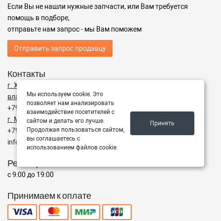
Если Вы не нашли нужные запчасти, или Вам требуется
помощь в подборе,
отправьте нам запрос - мы Вам поможем
Отправить запрос продавцу
Контакты
г. Химки, ул. микрорайон Подрезково, квартал Кирилловка,
Мы используем cookie. Это
владение 2, строение1, павильон 53.
позволяет нам анализировать
+79260119676
взаимодействие посетителей с
г. Мытищи, ул. Ярославское шоссе, д.114, павильон 24.
сайтом и делать его лучше.
Принять
Продолжая пользоваться сайтом,
+79263109575
вы соглашаетесь с
info@bigfura.ru
использованием файлов cookie.
Режим работы
с 9:00 до 19:00
Принимаем к оплате