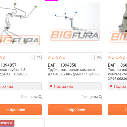
1394857
DAF
1394858
DAF
06
ная трубка 1-3
Трубка топливная комплект
Топливный
драDAF 1394857
для 4-6 цилиндраDAF1394858
комплекте
XF95 0683
д заказ
Под заказ
Под за
Все цены
Все цены
Подробнее
Подробнее
П
нижена