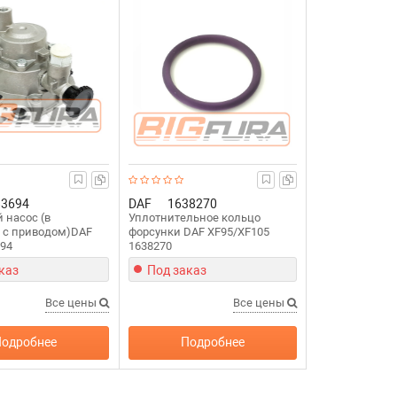
83694
DAF
1638270
 насос (в
Уплотнительное кольцо
 с приводом)DAF
форсунки DAF XF95/XF105
694
1638270
каз
Под заказ
Все цены
Все цены
одробнее
Подробнее