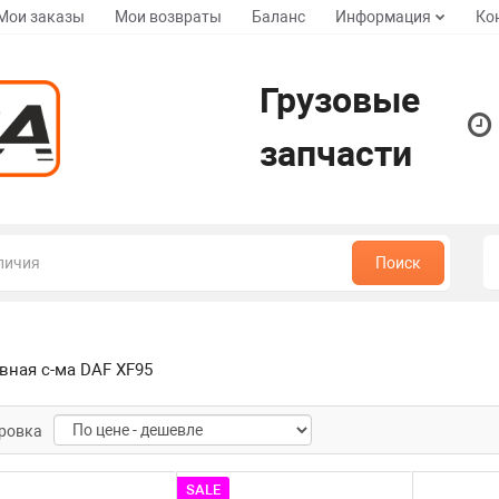
Мои заказы
Мои возвраты
Баланс
Информация
Ко
Грузовые
запчасти
Поиск
вная с-ма DAF XF95
ровка
SALE