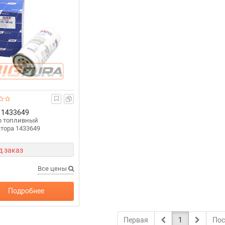
1433649
р топливный
тора 1433649
д заказ
Все цены
Подробнее
Первая
1
Пос