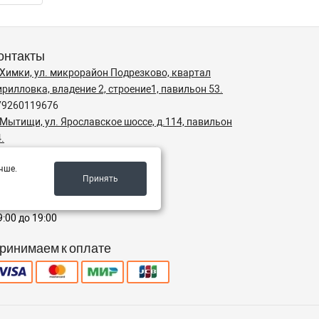
онтакты
. Химки, ул. микрорайон Подрезково, квартал
рилловка, владение 2, строение1, павильон 53.
79260119676
 Мытищи, ул. Ярославское шоссе, д.114, павильон
.
79263109575
чше.
fo@bigfura.ru
Принять
ежим работы
9:00 до 19:00
ринимаем к оплате