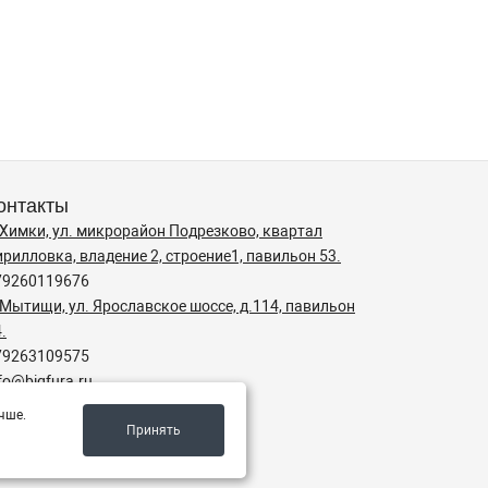
онтакты
. Химки, ул. микрорайон Подрезково, квартал
рилловка, владение 2, строение1, павильон 53.
79260119676
 Мытищи, ул. Ярославское шоссе, д.114, павильон
.
79263109575
fo@bigfura.ru
чше.
ежим работы
Принять
9:00 до 19:00