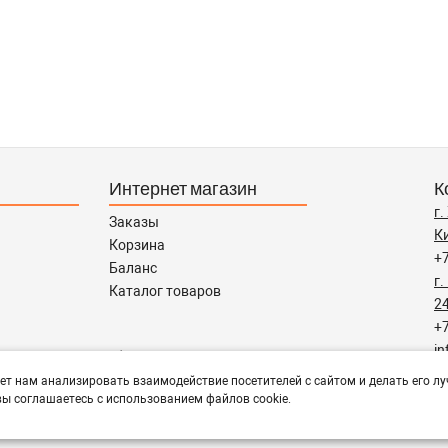
Интернет магазин
К
г
Заказы
Ки
Корзина
+
Баланс
г.
Каталог товаров
24
+
in
тся помощь в подборе,
ет нам анализировать взаимодействие посетителей с сайтом и делать его лу
Р
ы соглашаетесь с использованием файлов cookie.
с 